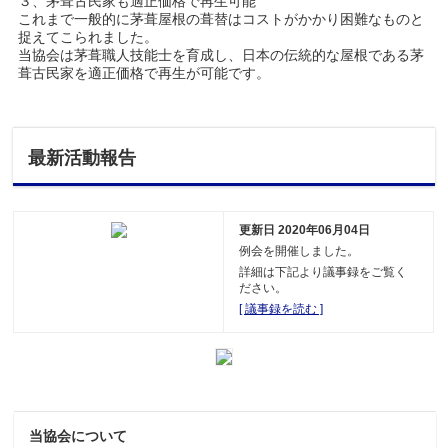
３、茅葺古民家も適正価格で再生可能
これまで一般的に茅葺屋根の葺替はコストがかかり困難なものと
捉えてこられました。
当協会は茅葺職人技能士を育成し、日本の伝統的な屋根である茅
葺古民家を適正価格で再生が可能です。
最新活動報告
更新日 2020年06月04日
例会を開催しました。
詳細は下記より議事録をご覧く
ださい。
[ 議事録を読む ]
当協会について