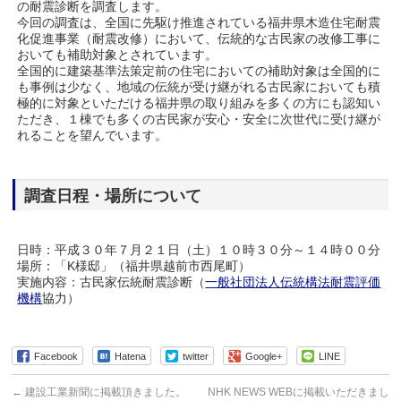
の耐震診断を調査します。
今回の調査は、全国に先駆け推進されている福井県木造住宅耐震
化促進事業（耐震改修）において、伝統的な古民家の改修工事に
おいても補助対象とされています。
全国的に建築基準法策定前の住宅においての補助対象は全国的に
も事例は少なく、地域の伝統が受け継がれる古民家においても積
極的に対象といただける福井県の取り組みを多くの方にも認知い
ただき、１棟でも多くの古民家が安心・安全に次世代に受け継が
れることを望んでいます。
調査日程・場所について
日時：平成３０年７月２１日（土）１０時３０分～１４時００分
場所：「K様邸」（福井県越前市西尾町）
実施内容：古民家伝統耐震診断（
一般社団法人伝統構法耐震評価
機構
協力）
Facebook
Hatena
twitter
Google+
LINE
←
建設工業新聞に掲載頂きました。
NHK NEWS WEBに掲載いただきまし